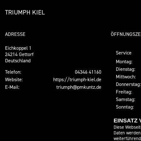
TRIUMPH KIEL
ADRESSE
ÖFFNUNGSZE
Eichkoppel 1
Service
24214 Gettorf
Deutschland
Montag:
Dienstag:
Telefon:
04346 41160
Mittwoch:
Website:
https://triumph-kiel.de
Donnerstag:
E-Mail:
triumph@pmkuntz.de
Freitag:
Samstag:
Sonntag:
Verkauf
EINSATZ
Montag:
Diese Webseit
Daten werden 
Dienstag:
weiterführen